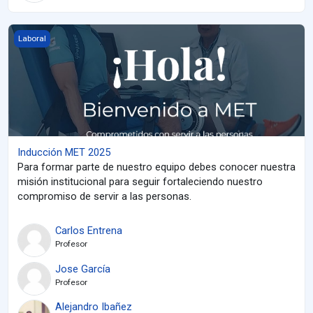
Inducción MET 2025
Laboral
Inducción MET 2025
Para formar parte de nuestro equipo debes conocer nuestra
misión institucional para seguir fortaleciendo nuestro
compromiso de servir a las personas.
Carlos Entrena
Profesor
Jose García
Profesor
Alejandro Ibañez