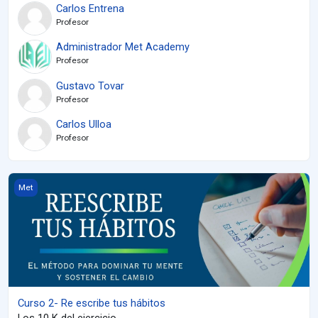
Carlos Entrena
Profesor
Administrador Met Academy
Profesor
Gustavo Tovar
Profesor
Carlos Ulloa
Profesor
Curso 2- Re escribe tus hábitos
Met
Curso 2- Re escribe tus hábitos
Los 10 K del ejercicio