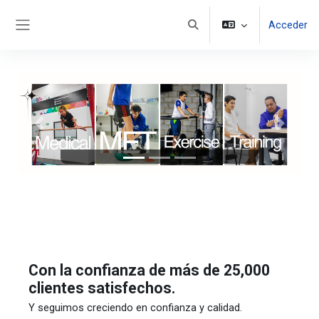
Saltar al contenido principal
Acceder
Selector de búsqueda de en
Panel lateral
Anterior
Siguient
Con la confianza de más de 25,000
clientes satisfechos.
Y seguimos creciendo en confianza y calidad.