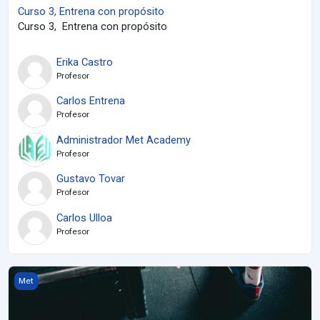
Curso 3, Entrena con propósito
Curso 3, Entrena con propósito
Erika Castro
Profesor
Carlos Entrena
Profesor
Administrador Met Academy
Profesor
Gustavo Tovar
Profesor
Carlos Ulloa
Profesor
Entrenamiento con restricción del flujo sanguíneo (BFR)
Met